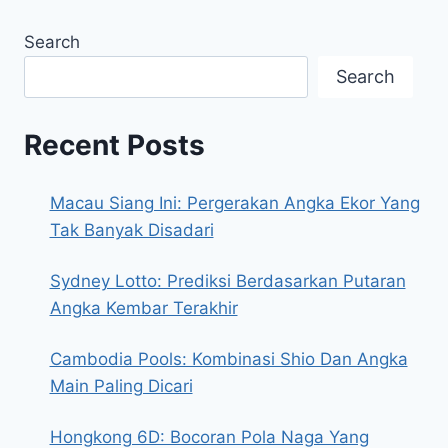
Search
Search
Recent Posts
Macau Siang Ini: Pergerakan Angka Ekor Yang
Tak Banyak Disadari
Sydney Lotto: Prediksi Berdasarkan Putaran
Angka Kembar Terakhir
Cambodia Pools: Kombinasi Shio Dan Angka
Main Paling Dicari
Hongkong 6D: Bocoran Pola Naga Yang