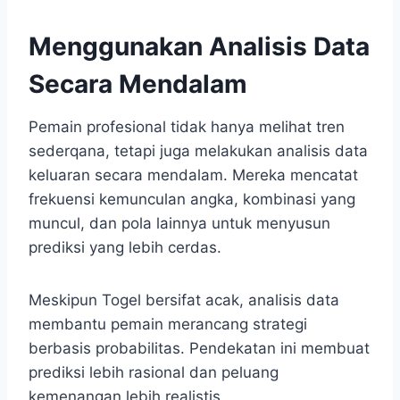
Menggunakan Analisis Data
Secara Mendalam
Pemain profesional tidak hanya melihat tren
sederqana, tetapi juga melakukan analisis data
keluaran secara mendalam. Mereka mencatat
frekuensi kemunculan angka, kombinasi yang
muncul, dan pola lainnya untuk menyusun
prediksi yang lebih cerdas.
Meskipun Togel bersifat acak, analisis data
membantu pemain merancang strategi
berbasis probabilitas. Pendekatan ini membuat
prediksi lebih rasional dan peluang
kemenangan lebih realistis.