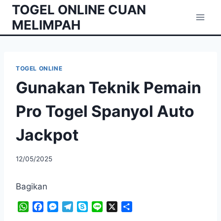
Skip
TOGEL ONLINE CUAN
to
MELIMPAH
content
TOGEL ONLINE
Gunakan Teknik Pemain
Pro Togel Spanyol Auto
Jackpot
12/05/2025
Bagikan
W
F
M
T
S
L
X
S
h
a
e
e
k
i
h