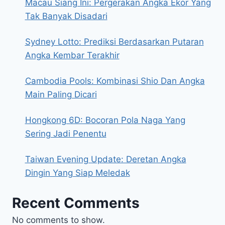
Macau Siang Ini: Pergerakan Angka Ekor Yang
Tak Banyak Disadari
Sydney Lotto: Prediksi Berdasarkan Putaran
Angka Kembar Terakhir
Cambodia Pools: Kombinasi Shio Dan Angka
Main Paling Dicari
Hongkong 6D: Bocoran Pola Naga Yang
Sering Jadi Penentu
Taiwan Evening Update: Deretan Angka
Dingin Yang Siap Meledak
Recent Comments
No comments to show.