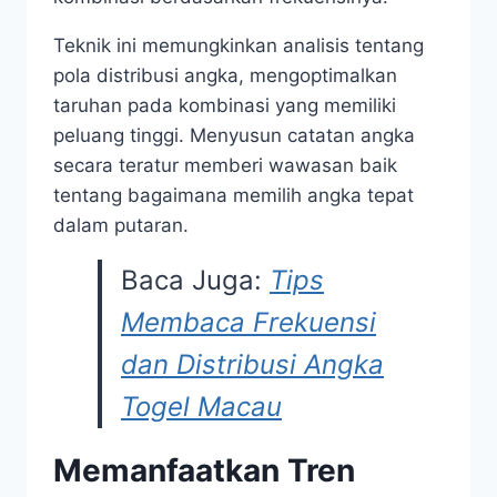
Teknik ini memungkinkan analisis tentang
pola distribusi angka, mengoptimalkan
taruhan pada kombinasi yang memiliki
peluang tinggi. Menyusun catatan angka
secara teratur memberi wawasan baik
tentang bagaimana memilih angka tepat
dalam putaran.
Baca Juga:
Tips
Membaca Frekuensi
dan Distribusi Angka
Togel Macau
Memanfaatkan Tren