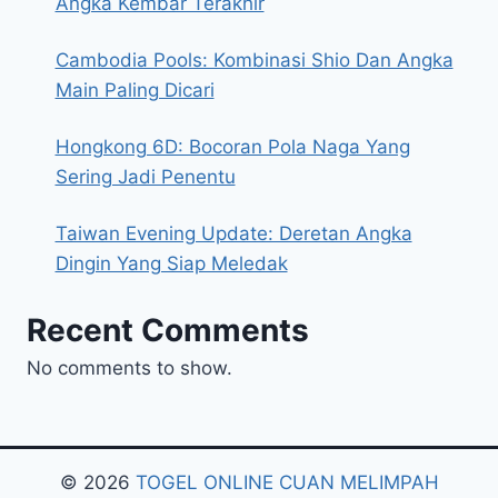
Angka Kembar Terakhir
Cambodia Pools: Kombinasi Shio Dan Angka
Main Paling Dicari
Hongkong 6D: Bocoran Pola Naga Yang
Sering Jadi Penentu
Taiwan Evening Update: Deretan Angka
Dingin Yang Siap Meledak
Recent Comments
No comments to show.
© 2026
TOGEL ONLINE CUAN MELIMPAH