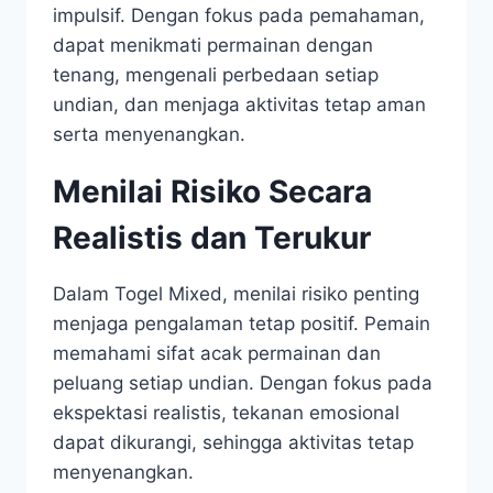
impulsif. Dengan fokus pada pemahaman,
dapat menikmati permainan dengan
tenang, mengenali perbedaan setiap
undian, dan menjaga aktivitas tetap aman
serta menyenangkan.
Menilai Risiko Secara
Realistis dan Terukur
Dalam Togel Mixed, menilai risiko penting
menjaga pengalaman tetap positif. Pemain
memahami sifat acak permainan dan
peluang setiap undian. Dengan fokus pada
ekspektasi realistis, tekanan emosional
dapat dikurangi, sehingga aktivitas tetap
menyenangkan.