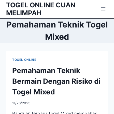
Skip
TOGEL ONLINE CUAN
to
MELIMPAH
content
Pemahaman Teknik Togel
Mixed
TOGEL ONLINE
Pemahaman Teknik
Bermain Dengan Risiko di
Togel Mixed
11/26/2025
Panduan terbaru Togel Mixed membahas