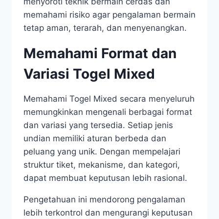
menyoroti teknik bermain cerdas dan
memahami risiko agar pengalaman bermain
tetap aman, terarah, dan menyenangkan.
Memahami Format dan
Variasi Togel Mixed
Memahami Togel Mixed secara menyeluruh
memungkinkan mengenali berbagai format
dan variasi yang tersedia. Setiap jenis
undian memiliki aturan berbeda dan
peluang yang unik. Dengan mempelajari
struktur tiket, mekanisme, dan kategori,
dapat membuat keputusan lebih rasional.
Pengetahuan ini mendorong pengalaman
lebih terkontrol dan mengurangi keputusan