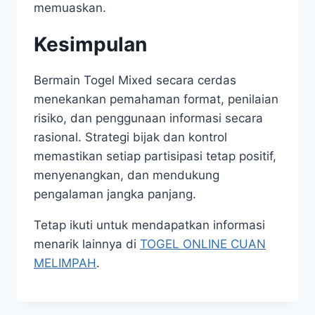
memuaskan.
Kesimpulan
Bermain Togel Mixed secara cerdas
menekankan pemahaman format, penilaian
risiko, dan penggunaan informasi secara
rasional. Strategi bijak dan kontrol
memastikan setiap partisipasi tetap positif,
menyenangkan, dan mendukung
pengalaman jangka panjang.
Tetap ikuti untuk mendapatkan informasi
menarik lainnya di
TOGEL ONLINE CUAN
MELIMPAH
.