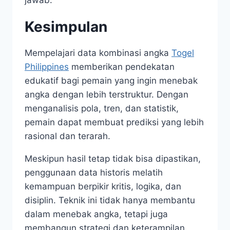
jawab.
Kesimpulan
Mempelajari data kombinasi angka
Togel
Philippines
memberikan pendekatan
edukatif bagi pemain yang ingin menebak
angka dengan lebih terstruktur. Dengan
menganalisis pola, tren, dan statistik,
pemain dapat membuat prediksi yang lebih
rasional dan terarah.
Meskipun hasil tetap tidak bisa dipastikan,
penggunaan data historis melatih
kemampuan berpikir kritis, logika, dan
disiplin. Teknik ini tidak hanya membantu
dalam menebak angka, tetapi juga
membangun strategi dan keterampilan