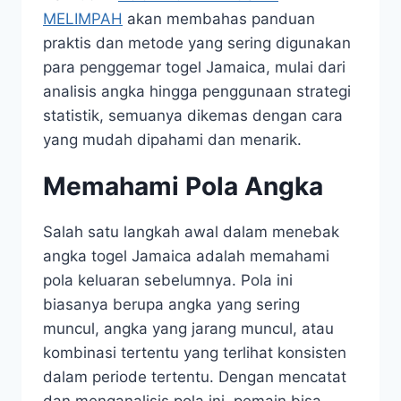
MELIMPAH
akan membahas panduan
praktis dan metode yang sering digunakan
para penggemar togel Jamaica, mulai dari
analisis angka hingga penggunaan strategi
statistik, semuanya dikemas dengan cara
yang mudah dipahami dan menarik.
Memahami Pola Angka
Salah satu langkah awal dalam menebak
angka togel Jamaica adalah memahami
pola keluaran sebelumnya. Pola ini
biasanya berupa angka yang sering
muncul, angka yang jarang muncul, atau
kombinasi tertentu yang terlihat konsisten
dalam periode tertentu. Dengan mencatat