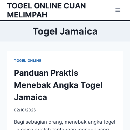
Skip
TOGEL ONLINE CUAN
to
MELIMPAH
content
Togel Jamaica
TOGEL ONLINE
Panduan Praktis
Menebak Angka Togel
Jamaica
02/10/2026
Bagi sebagian orang, menebak angka togel
Jamaica adalah tantangan menarik yang