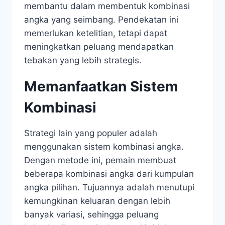
membantu dalam membentuk kombinasi
angka yang seimbang. Pendekatan ini
memerlukan ketelitian, tetapi dapat
meningkatkan peluang mendapatkan
tebakan yang lebih strategis.
Memanfaatkan Sistem
Kombinasi
Strategi lain yang populer adalah
menggunakan sistem kombinasi angka.
Dengan metode ini, pemain membuat
beberapa kombinasi angka dari kumpulan
angka pilihan. Tujuannya adalah menutupi
kemungkinan keluaran dengan lebih
banyak variasi, sehingga peluang