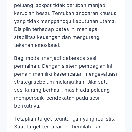
peluang jackpot tidak berubah menjadi
kerugian besar. Tentukan anggaran khusus
yang tidak mengganggu kebutuhan utama.
Disiplin terhadap batas ini menjaga
stabilitas keuangan dan mengurangi
tekanan emosional.
Bagi modal menjadi beberapa sesi
permainan. Dengan sistem pembagian ini,
pemain memiliki kesempatan mengevaluasi
strategi sebelum melanjutkan. Jika satu
sesi kurang berhasil, masih ada peluang
memperbaiki pendekatan pada sesi
berikutnya.
Tetapkan target keuntungan yang realistis.
Saat target tercapai, berhentilah dan