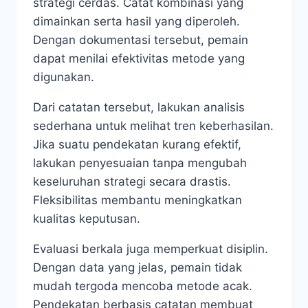
strategi cerdas. Catat kombinasi yang
dimainkan serta hasil yang diperoleh.
Dengan dokumentasi tersebut, pemain
dapat menilai efektivitas metode yang
digunakan.
Dari catatan tersebut, lakukan analisis
sederhana untuk melihat tren keberhasilan.
Jika suatu pendekatan kurang efektif,
lakukan penyesuaian tanpa mengubah
keseluruhan strategi secara drastis.
Fleksibilitas membantu meningkatkan
kualitas keputusan.
Evaluasi berkala juga memperkuat disiplin.
Dengan data yang jelas, pemain tidak
mudah tergoda mencoba metode acak.
Pendekatan berbasis catatan membuat