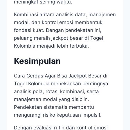
meningkat seiring waktu.
Kombinasi antara analisis data, manajemen
modal, dan kontrol emosi membentuk
fondasi kuat. Dengan pendekatan ini,
peluang meraih jackpot besar di Togel
Kolombia menjadi lebih terbuka.
Kesimpulan
Cara Cerdas Agar Bisa Jackpot Besar di
Togel Kolombia menekankan pentingnya
analisis pola, rotasi kombinasi, serta
manajemen modal yang disiplin.
Pendekatan sistematis membantu
mengurangi risiko keputusan impulsif.
Dengan evaluasi rutin dan kontrol emosi