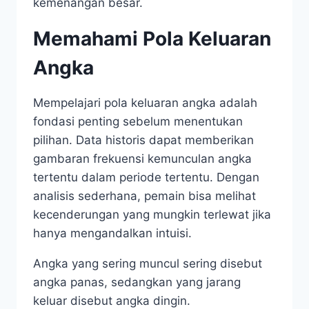
kemenangan besar.
Memahami Pola Keluaran
Angka
Mempelajari pola keluaran angka adalah
fondasi penting sebelum menentukan
pilihan. Data historis dapat memberikan
gambaran frekuensi kemunculan angka
tertentu dalam periode tertentu. Dengan
analisis sederhana, pemain bisa melihat
kecenderungan yang mungkin terlewat jika
hanya mengandalkan intuisi.
Angka yang sering muncul sering disebut
angka panas, sedangkan yang jarang
keluar disebut angka dingin.