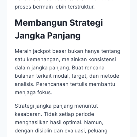
proses bermain lebih terstruktur.
Membangun Strategi
Jangka Panjang
Meraih jackpot besar bukan hanya tentang
satu kemenangan, melainkan konsistensi
dalam jangka panjang. Buat rencana
bulanan terkait modal, target, dan metode
analisis. Perencanaan tertulis membantu
menjaga fokus.
Strategi jangka panjang menuntut
kesabaran. Tidak setiap periode
menghasilkan hasil optimal. Namun,
dengan disiplin dan evaluasi, peluang