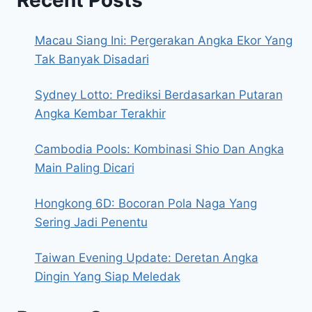
Macau Siang Ini: Pergerakan Angka Ekor Yang
Tak Banyak Disadari
Sydney Lotto: Prediksi Berdasarkan Putaran
Angka Kembar Terakhir
Cambodia Pools: Kombinasi Shio Dan Angka
Main Paling Dicari
Hongkong 6D: Bocoran Pola Naga Yang
Sering Jadi Penentu
Taiwan Evening Update: Deretan Angka
Dingin Yang Siap Meledak