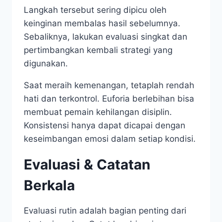
Langkah tersebut sering dipicu oleh
keinginan membalas hasil sebelumnya.
Sebaliknya, lakukan evaluasi singkat dan
pertimbangkan kembali strategi yang
digunakan.
Saat meraih kemenangan, tetaplah rendah
hati dan terkontrol. Euforia berlebihan bisa
membuat pemain kehilangan disiplin.
Konsistensi hanya dapat dicapai dengan
keseimbangan emosi dalam setiap kondisi.
Evaluasi & Catatan
Berkala
Evaluasi rutin adalah bagian penting dari