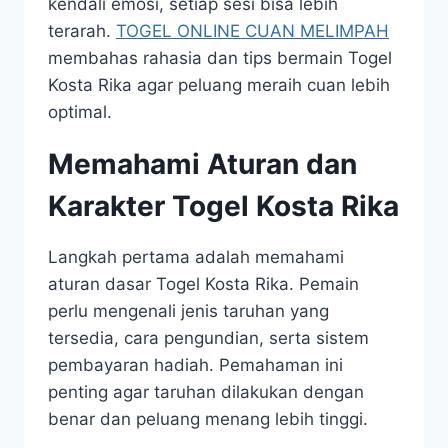
kendali emosi, setiap sesi bisa lebih
terarah.
TOGEL ONLINE CUAN MELIMPAH
membahas rahasia dan tips bermain Togel
Kosta Rika agar peluang meraih cuan lebih
optimal.
Memahami Aturan dan
Karakter Togel Kosta Rika
Langkah pertama adalah memahami
aturan dasar Togel Kosta Rika. Pemain
perlu mengenali jenis taruhan yang
tersedia, cara pengundian, serta sistem
pembayaran hadiah. Pemahaman ini
penting agar taruhan dilakukan dengan
benar dan peluang menang lebih tinggi.