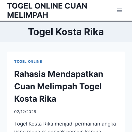
Skip
TOGEL ONLINE CUAN
to
MELIMPAH
content
Togel Kosta Rika
TOGEL ONLINE
Rahasia Mendapatkan
Cuan Melimpah Togel
Kosta Rika
02/12/2026
Togel Kosta Rika menjadi permainan angka
yang menarik banyak pemain karena