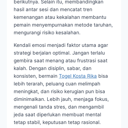
berikutnya. Selain itu, membandingkan
hasil antar sesi dan mencatat tren
kemenangan atau kekalahan membantu
pemain menyempurnakan metode taruhan,
mengurangi risiko kesalahan.
Kendali emosi menjadi faktor utama agar
strategi berjalan optimal. Jangan terlalu
gembira saat menang atau frustrasi saat
kalah. Dengan disiplin, sabar, dan
konsisten, bermain
Togel Kosta Rika
bisa
lebih terarah, peluang cuan melimpah
meningkat, dan risiko kerugian pun bisa
diminimalkan. Lebih jauh, menjaga fokus,
mengenali tanda stres, dan mengambil
jeda saat diperlukan membuat mental
tetap stabil, keputusan tetap rasional.