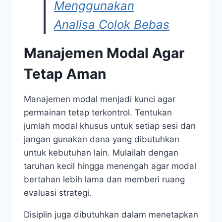
Menggunakan
Analisa Colok Bebas
Manajemen Modal Agar
Tetap Aman
Manajemen modal menjadi kunci agar
permainan tetap terkontrol. Tentukan
jumlah modal khusus untuk setiap sesi dan
jangan gunakan dana yang dibutuhkan
untuk kebutuhan lain. Mulailah dengan
taruhan kecil hingga menengah agar modal
bertahan lebih lama dan memberi ruang
evaluasi strategi.
Disiplin juga dibutuhkan dalam menetapkan