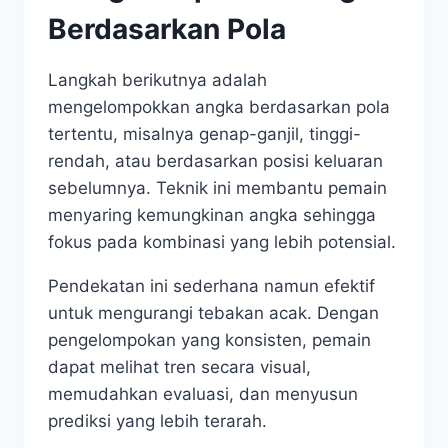
Berdasarkan Pola
Langkah berikutnya adalah
mengelompokkan angka berdasarkan pola
tertentu, misalnya genap-ganjil, tinggi-
rendah, atau berdasarkan posisi keluaran
sebelumnya. Teknik ini membantu pemain
menyaring kemungkinan angka sehingga
fokus pada kombinasi yang lebih potensial.
Pendekatan ini sederhana namun efektif
untuk mengurangi tebakan acak. Dengan
pengelompokan yang konsisten, pemain
dapat melihat tren secara visual,
memudahkan evaluasi, dan menyusun
prediksi yang lebih terarah.