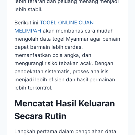
lebih terarah dan peluang menang menjadi
lebih stabil.
Berikut ini
TOGEL ONLINE CUAN
MELIMPAH
akan membahas cara mudah
mengolah data togel Myanmar agar pemain
dapat bermain lebih cerdas,
memanfaatkan pola angka, dan
mengurangi risiko tebakan acak. Dengan
pendekatan sistematis, proses analisis
menjadi lebih efisien dan hasil permainan
lebih terkontrol.
Mencatat Hasil Keluaran
Secara Rutin
Langkah pertama dalam pengolahan data