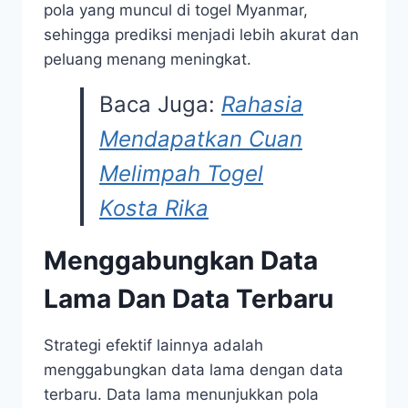
pola yang muncul di togel Myanmar,
sehingga prediksi menjadi lebih akurat dan
peluang menang meningkat.
Baca Juga:
Rahasia
Mendapatkan Cuan
Melimpah Togel
Kosta Rika
Menggabungkan Data
Lama Dan Data Terbaru
Strategi efektif lainnya adalah
menggabungkan data lama dengan data
terbaru. Data lama menunjukkan pola