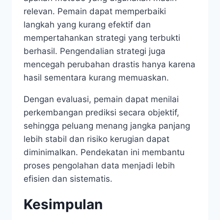
relevan. Pemain dapat memperbaiki
langkah yang kurang efektif dan
mempertahankan strategi yang terbukti
berhasil. Pengendalian strategi juga
mencegah perubahan drastis hanya karena
hasil sementara kurang memuaskan.
Dengan evaluasi, pemain dapat menilai
perkembangan prediksi secara objektif,
sehingga peluang menang jangka panjang
lebih stabil dan risiko kerugian dapat
diminimalkan. Pendekatan ini membantu
proses pengolahan data menjadi lebih
efisien dan sistematis.
Kesimpulan