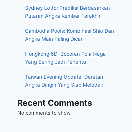
Sydney Lotto: Prediksi Berdasarkan
Putaran Angka Kembar Terakhir
Cambodia Pools: Kombinasi Shio Dan
Angka Main Paling Dicari
Hongkong 6D: Bocoran Pola Naga
Yang Sering Jadi Penentu
Taiwan Evening Update: Deretan
Angka Dingin Yang Siap Meledak
Recent Comments
No comments to show.