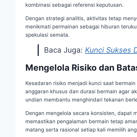
kombinasi sebagai referensi keputusan.
Dengan strategi analitis, aktivitas tetap me
menikmati permainan sebagai hiburan teruku
spekulasi semata.
Baca Juga:
Kunci Sukses 
Mengelola Risiko dan Bat
Kesadaran risiko menjadi kunci saat bermai
anggaran khusus dan durasi bermain agar akti
undian membantu menghindari tekanan berleb
Dengan mengelola secara konsisten, dapat me
memastikan pengalaman bermain tetap aman,
matang serta rasional setiap kali memilih an