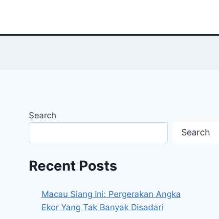
Search
Search
Recent Posts
Macau Siang Ini: Pergerakan Angka
Ekor Yang Tak Banyak Disadari