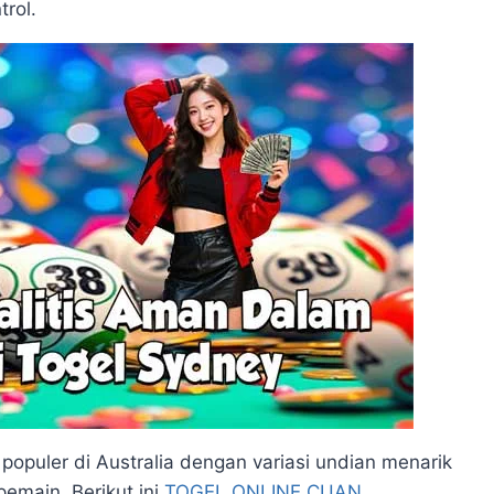
rol.
puler di Australia dengan variasi undian menarik
emain. Berikut ini
TOGEL ONLINE CUAN