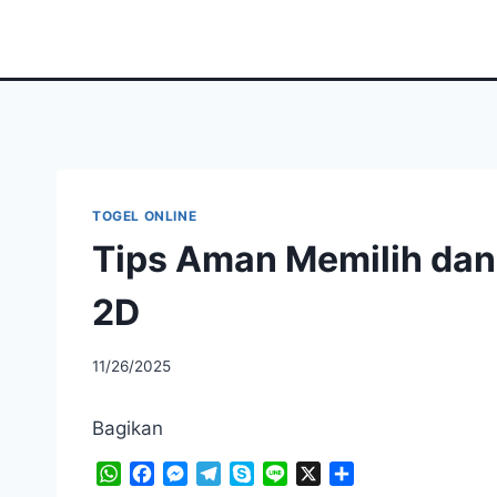
Skip
to
content
TOGEL ONLINE
Tips Aman Memilih dan
2D
11/26/2025
Bagikan
W
F
M
T
S
L
X
S