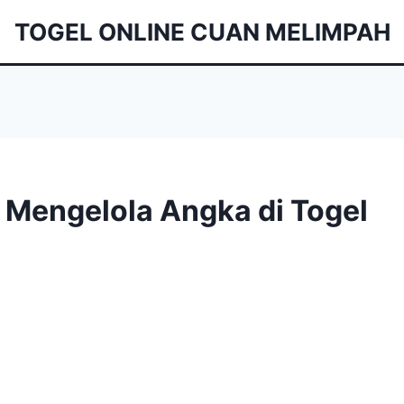
TOGEL ONLINE CUAN MELIMPAH
 Mengelola Angka di Togel