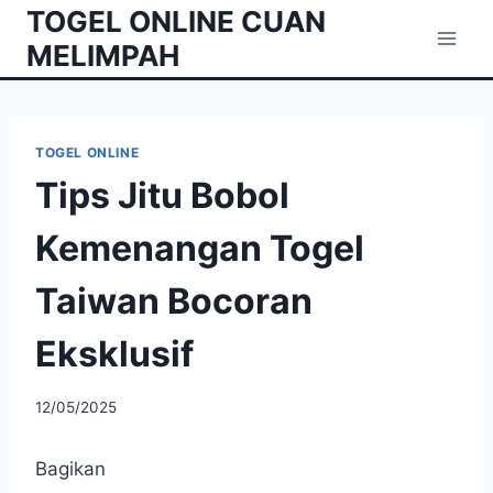
Skip
TOGEL ONLINE CUAN
to
MELIMPAH
content
TOGEL ONLINE
Tips Jitu Bobol
Kemenangan Togel
Taiwan Bocoran
Eksklusif
12/05/2025
Bagikan