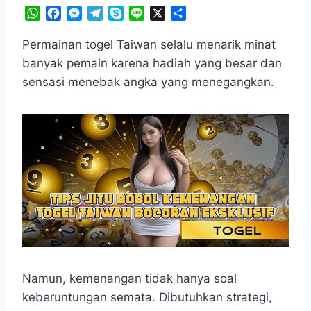
W
F
M
T
S
L
X
S
h
a
e
e
k
i
h
a
c
s
l
y
n
a
Permainan togel Taiwan selalu menarik minat
t
e
s
e
p
e
r
banyak pemain karena hadiah yang besar dan
s
b
e
g
e
e
sensasi menebak angka yang menegangkan.
A
o
n
r
p
o
g
a
p
k
e
m
r
Namun, kemenangan tidak hanya soal
keberuntungan semata. Dibutuhkan strategi,