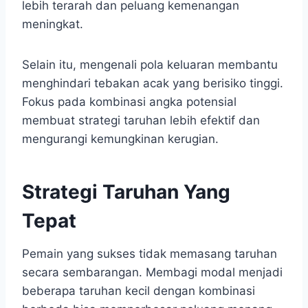
lebih terarah dan peluang kemenangan
meningkat.
Selain itu, mengenali pola keluaran membantu
menghindari tebakan acak yang berisiko tinggi.
Fokus pada kombinasi angka potensial
membuat strategi taruhan lebih efektif dan
mengurangi kemungkinan kerugian.
Strategi Taruhan Yang
Tepat
Pemain yang sukses tidak memasang taruhan
secara sembarangan. Membagi modal menjadi
beberapa taruhan kecil dengan kombinasi