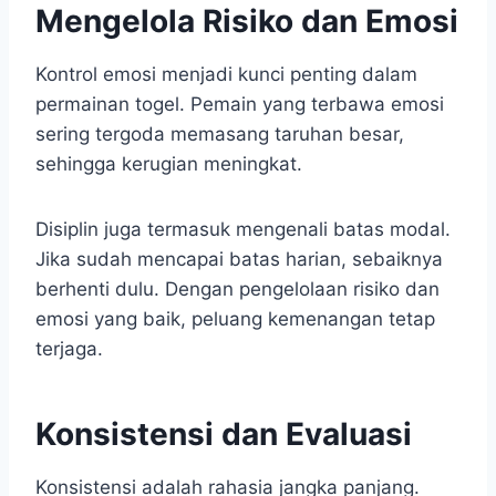
Mengelola Risiko dan Emosi
Kontrol emosi menjadi kunci penting dalam
permainan togel. Pemain yang terbawa emosi
sering tergoda memasang taruhan besar,
sehingga kerugian meningkat.
Disiplin juga termasuk mengenali batas modal.
Jika sudah mencapai batas harian, sebaiknya
berhenti dulu. Dengan pengelolaan risiko dan
emosi yang baik, peluang kemenangan tetap
terjaga.
Konsistensi dan Evaluasi
Konsistensi adalah rahasia jangka panjang.