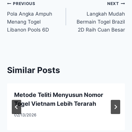
Post
PREVIOUS
NEXT
Pola Angka Ampuh
Langkah Mudah
navigation
Menang Togel
Bermain Togel Brazil
Libanon Pools 6D
2D Raih Cuan Besar
Similar Posts
Metode Teliti Menyusun Nomor
Togel Vietnam Lebih Terarah
02/13/2026