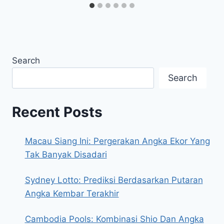
Search
Search
Recent Posts
Macau Siang Ini: Pergerakan Angka Ekor Yang
Tak Banyak Disadari
Sydney Lotto: Prediksi Berdasarkan Putaran
Angka Kembar Terakhir
Cambodia Pools: Kombinasi Shio Dan Angka