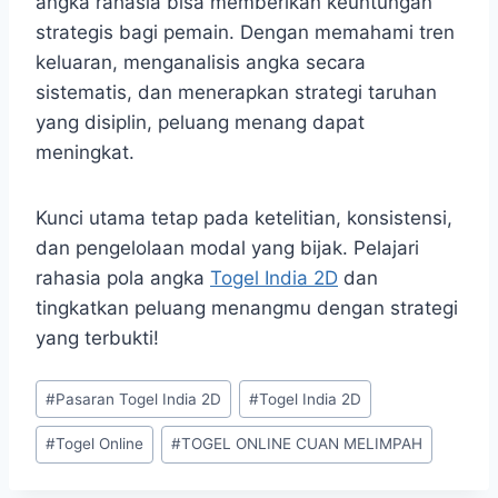
angka rahasia bisa memberikan keuntungan
strategis bagi pemain. Dengan memahami tren
keluaran, menganalisis angka secara
sistematis, dan menerapkan strategi taruhan
yang disiplin, peluang menang dapat
meningkat.
Kunci utama tetap pada ketelitian, konsistensi,
dan pengelolaan modal yang bijak. Pelajari
rahasia pola angka
Togel India 2D
dan
tingkatkan peluang menangmu dengan strategi
yang terbukti!
Post
#
Pasaran Togel India 2D
#
Togel India 2D
Tags:
#
Togel Online
#
TOGEL ONLINE CUAN MELIMPAH