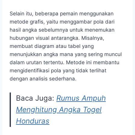
Selain itu, beberapa pemain menggunakan
metode grafis, yaitu menggambar pola dari
hasil angka sebelumnya untuk menemukan
hubungan visual antarangka. Misalnya,
membuat diagram atau tabel yang
menunjukkan angka mana yang sering muncul
dalam urutan tertentu. Metode ini membantu
mengidentifikasi pola yang tidak terlihat
dengan analisis sederhana.
Baca Juga:
Rumus Ampuh
Menghitung Angka Togel
Honduras