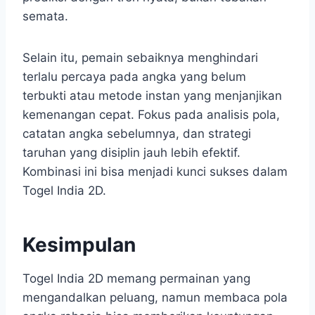
semata.
Selain itu, pemain sebaiknya menghindari
terlalu percaya pada angka yang belum
terbukti atau metode instan yang menjanjikan
kemenangan cepat. Fokus pada analisis pola,
catatan angka sebelumnya, dan strategi
taruhan yang disiplin jauh lebih efektif.
Kombinasi ini bisa menjadi kunci sukses dalam
Togel India 2D.
Kesimpulan
Togel India 2D memang permainan yang
mengandalkan peluang, namun membaca pola