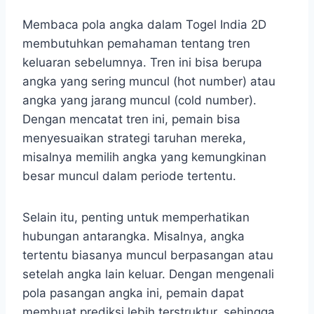
Membaca pola angka dalam Togel India 2D
membutuhkan pemahaman tentang tren
keluaran sebelumnya. Tren ini bisa berupa
angka yang sering muncul (hot number) atau
angka yang jarang muncul (cold number).
Dengan mencatat tren ini, pemain bisa
menyesuaikan strategi taruhan mereka,
misalnya memilih angka yang kemungkinan
besar muncul dalam periode tertentu.
Selain itu, penting untuk memperhatikan
hubungan antarangka. Misalnya, angka
tertentu biasanya muncul berpasangan atau
setelah angka lain keluar. Dengan mengenali
pola pasangan angka ini, pemain dapat
membuat prediksi lebih terstruktur, sehingga