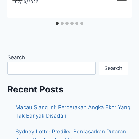
02/10/2026
Search
Search
Recent Posts
Macau Siang Ini: Pergerakan Angka Ekor Yang
Tak Banyak Disadari
Sydney Lotto: Prediksi Berdasarkan Putaran