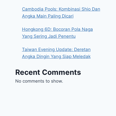
Cambodia Pools: Kombinasi Shio Dan
Angka Main Paling Dicari
Hongkong 6D: Bocoran Pola Naga
Yang Sering Jadi Penentu
Taiwan Evening Update: Deretan
Angka Dingin Yang Siap Meledak
Recent Comments
No comments to show.