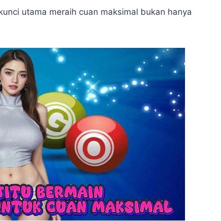
 kunci utama meraih cuan maksimal bukan hanya