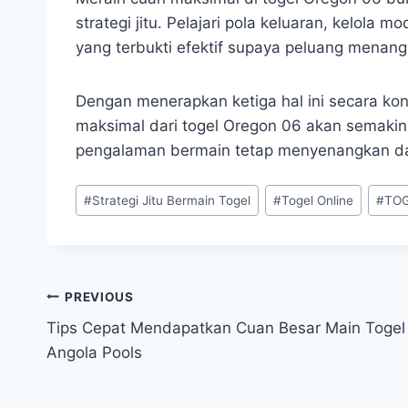
strategi jitu. Pelajari pola keluaran, kelola 
yang terbukti efektif supaya peluang menang
Dengan menerapkan ketiga hal ini secara k
maksimal dari togel Oregon 06 akan semakin 
pengalaman bermain tetap menyenangkan d
Post
#
Strategi Jitu Bermain Togel
#
Togel Online
#
TOG
Tags:
Post
PREVIOUS
Tips Cepat Mendapatkan Cuan Besar Main Togel
navigation
Angola Pools