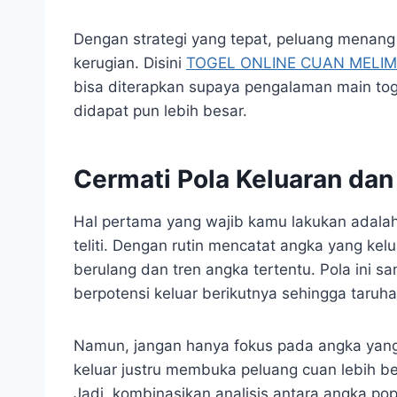
Dengan strategi yang tepat, peluang menang
kerugian. Disini
TOGEL ONLINE CUAN MELI
bisa diterapkan supaya pengalaman main to
didapat pun lebih besar.
Cermati Pola Keluaran dan 
Hal pertama yang wajib kamu lakukan adalah
teliti. Dengan rutin mencatat angka yang k
berulang dan tren angka tertentu. Pola ini
berpotensi keluar berikutnya sehingga taruhan
Namun, jangan hanya fokus pada angka yang
keluar justru membuka peluang cuan lebih be
Jadi, kombinasikan analisis antara angka pop