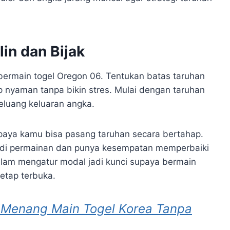
in dan Bijak
 bermain togel Oregon 06. Tentukan batas taruhan
 nyaman tanpa bikin stres. Mulai dengan taruhan
eluang keluaran angka.
paya kamu bisa pasang taruhan secara bertahap.
ma di permainan dan punya kesempatan memperbaiki
 dalam mengatur modal jadi kunci supaya bermain
tetap terbuka.
ti Menang Main Togel Korea Tanpa