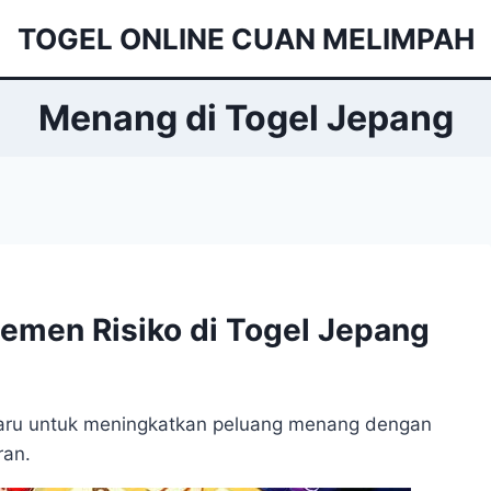
TOGEL ONLINE CUAN MELIMPAH
Menang di Togel Jepang
emen Risiko di Togel Jepang
rbaru untuk meningkatkan peluang menang dengan
ran.