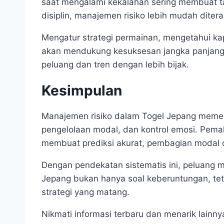
saat mengalami kekalahan sering membuat t
disiplin, manajemen risiko lebih mudah diter
Mengatur strategi permainan, mengetahui kap
akan mendukung kesuksesan jangka panjang.
peluang dan tren dengan lebih bijak.
Kesimpulan
Manajemen risiko dalam Togel Jepang memerlu
pengelolaan modal, dan kontrol emosi. Pem
membuat prediksi akurat, pembagian modal d
Dengan pendekatan sistematis ini, peluang m
Jepang bukan hanya soal keberuntungan, tet
strategi yang matang.
Nikmati informasi terbaru dan menarik lainny