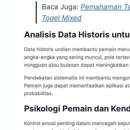
Baca Juga:
Pemahaman Tek
Togel Mixed
Analisis Data Historis untu
Data historis undian membantu pemain merum
angka-angka yang sering muncul, pola tertentu
mingguan atau bulanan dapat meningkatkan 
Pendekatan sistematis ini membantu mengur
Pemain juga dapat memanfaatkan aplikasi a
probabilitas.
Psikologi Pemain dan Kend
Kontrol emosi penting dalam mencegah keput