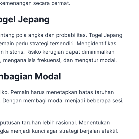
kemenangan secara cermat.
ogel Jepang
ntang pola angka dan probabilitas. Togel Jepang
main perlu strategi tersendiri. Mengidentifikasi
historis. Risiko kerugian dapat diminimalkan
, menganalisis frekuensi, dan mengatur modal.
mbagian Modal
siko. Pemain harus menetapkan batas taruhan
ial. Dengan membagi modal menjadi beberapa sesi,
keputusan taruhan lebih rasional. Menentukan
ka menjadi kunci agar strategi berjalan efektif.