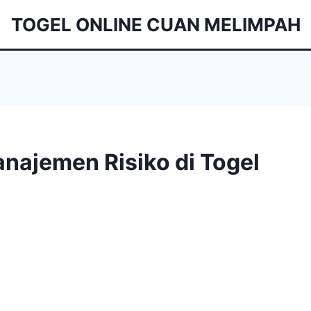
TOGEL ONLINE CUAN MELIMPAH
najemen Risiko di Togel