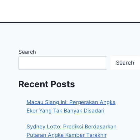
Search
Search
Recent Posts
Macau Siang Ini: Pergerakan Angka
Ekor Yang Tak Banyak Disadari
Sydney Lotto: Prediksi Berdasarkan
Putaran Angka Kembar Terakhir