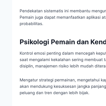
Pendekatan sistematis ini membantu mengur
Pemain juga dapat memanfaatkan aplikasi a
probabilitas.
Psikologi Pemain dan Kend
Kontrol emosi penting dalam mencegah keput
saat mengalami kekalahan sering membuat t
disiplin, manajemen risiko lebih mudah diter
Mengatur strategi permainan, mengetahui kap
akan mendukung kesuksesan jangka panjang.
peluang dan tren dengan lebih bijak.