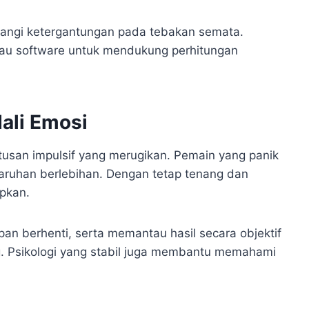
angi ketergantungan pada tebakan semata.
tau software untuk mendukung perhitungan
ali Emosi
usan impulsif yang merugikan. Pemain yang panik
aruhan berlebihan. Dengan tetap tenang dan
apkan.
an berhenti, serta memantau hasil secara objektif
 Psikologi yang stabil juga membantu memahami