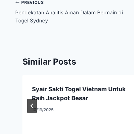
Post
PREVIOUS
Pendekatan Analitis Aman Dalam Bermain di
navigation
Togel Sydney
Similar Posts
Syair Sakti Togel Vietnam Untuk
Raih Jackpot Besar
10/19/2025