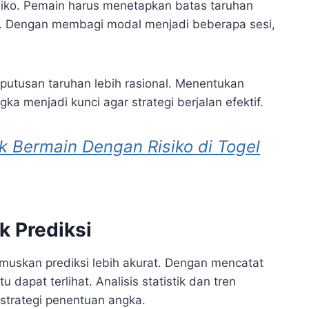
siko. Pemain harus menetapkan batas taruhan
ial. Dengan membagi modal menjadi beberapa sesi,
keputusan taruhan lebih rasional. Menentukan
ka menjadi kunci agar strategi berjalan efektif.
 Bermain Dengan Risiko di Togel
k Prediksi
uskan prediksi lebih akurat. Dengan mencatat
 dapat terlihat. Analisis statistik dan tren
strategi penentuan angka.