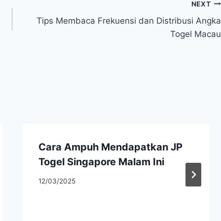
NEXT
Tips Membaca Frekuensi dan Distribusi Angka
Togel Macau
Cara Ampuh Mendapatkan JP
Togel Singapore Malam Ini
12/03/2025