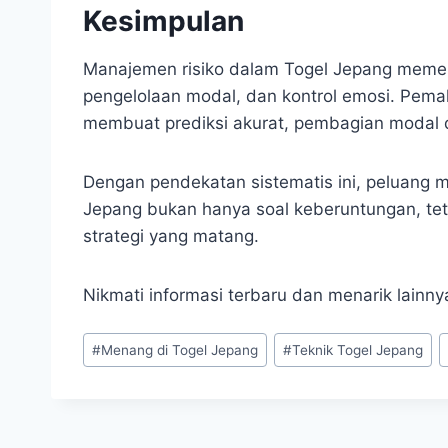
Kesimpulan
Manajemen risiko dalam Togel Jepang memerlu
pengelolaan modal, dan kontrol emosi. Pem
membuat prediksi akurat, pembagian modal d
Dengan pendekatan sistematis ini, peluang m
Jepang bukan hanya soal keberuntungan, tet
strategi yang matang.
Nikmati informasi terbaru dan menarik lainny
Post
#
Menang di Togel Jepang
#
Teknik Togel Jepang
Tags: