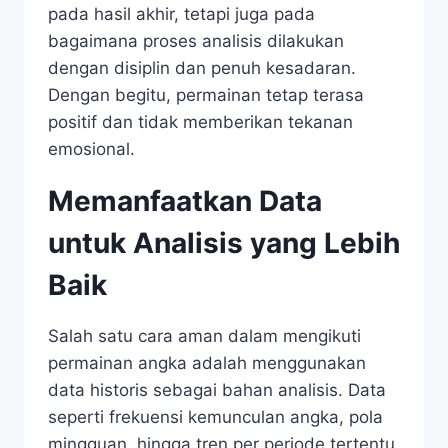
pada hasil akhir, tetapi juga pada
bagaimana proses analisis dilakukan
dengan disiplin dan penuh kesadaran.
Dengan begitu, permainan tetap terasa
positif dan tidak memberikan tekanan
emosional.
Memanfaatkan Data
untuk Analisis yang Lebih
Baik
Salah satu cara aman dalam mengikuti
permainan angka adalah menggunakan
data historis sebagai bahan analisis. Data
seperti frekuensi kemunculan angka, pola
mingguan, hingga tren per periode tertentu