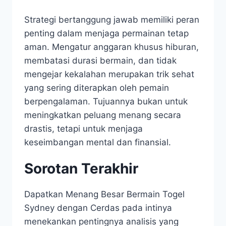
Strategi bertanggung jawab memiliki peran
penting dalam menjaga permainan tetap
aman. Mengatur anggaran khusus hiburan,
membatasi durasi bermain, dan tidak
mengejar kekalahan merupakan trik sehat
yang sering diterapkan oleh pemain
berpengalaman. Tujuannya bukan untuk
meningkatkan peluang menang secara
drastis, tetapi untuk menjaga
keseimbangan mental dan finansial.
Sorotan Terakhir
Dapatkan Menang Besar Bermain Togel
Sydney dengan Cerdas pada intinya
menekankan pentingnya analisis yang