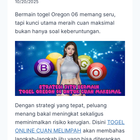
10/20/2025
Bermain togel Oregon 06 memang seru,
tapi kunci utama meraih cuan maksimal
bukan hanya soal keberuntungan.
Dengan strategi yang tepat, peluang
menang bakal meningkat sekaligus
meminimalkan risiko kerugian. Disini
TOGEL
ONLINE CUAN MELIMPAH
akan membahas
langkah-langkah jitu yang bisa diterapkan