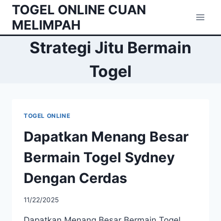
Skip
TOGEL ONLINE CUAN
to
MELIMPAH
content
Strategi Jitu Bermain
Togel
TOGEL ONLINE
Dapatkan Menang Besar
Bermain Togel Sydney
Dengan Cerdas
11/22/2025
Dapatkan Menang Besar Bermain Togel