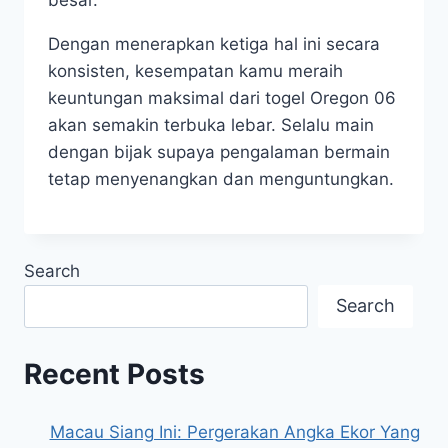
Dengan menerapkan ketiga hal ini secara
konsisten, kesempatan kamu meraih
keuntungan maksimal dari togel Oregon 06
akan semakin terbuka lebar. Selalu main
dengan bijak supaya pengalaman bermain
tetap menyenangkan dan menguntungkan.
Search
Search
Recent Posts
Macau Siang Ini: Pergerakan Angka Ekor Yang