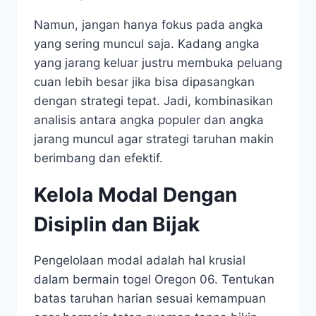
Namun, jangan hanya fokus pada angka
yang sering muncul saja. Kadang angka
yang jarang keluar justru membuka peluang
cuan lebih besar jika bisa dipasangkan
dengan strategi tepat. Jadi, kombinasikan
analisis antara angka populer dan angka
jarang muncul agar strategi taruhan makin
berimbang dan efektif.
Kelola Modal Dengan
Disiplin dan Bijak
Pengelolaan modal adalah hal krusial
dalam bermain togel Oregon 06. Tentukan
batas taruhan harian sesuai kemampuan