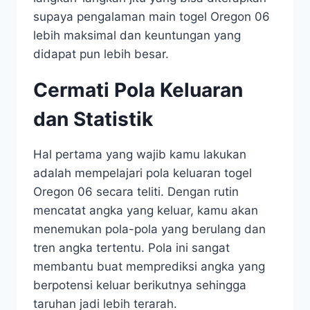
supaya pengalaman main togel Oregon 06
lebih maksimal dan keuntungan yang
didapat pun lebih besar.
Cermati Pola Keluaran
dan Statistik
Hal pertama yang wajib kamu lakukan
adalah mempelajari pola keluaran togel
Oregon 06 secara teliti. Dengan rutin
mencatat angka yang keluar, kamu akan
menemukan pola-pola yang berulang dan
tren angka tertentu. Pola ini sangat
membantu buat memprediksi angka yang
berpotensi keluar berikutnya sehingga
taruhan jadi lebih terarah.