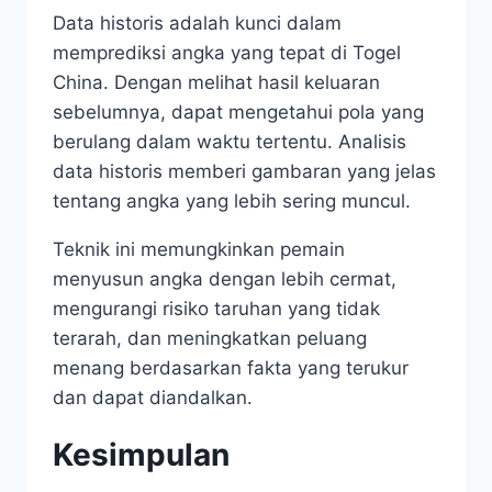
Data historis adalah kunci dalam
memprediksi angka yang tepat di Togel
China. Dengan melihat hasil keluaran
sebelumnya, dapat mengetahui pola yang
berulang dalam waktu tertentu. Analisis
data historis memberi gambaran yang jelas
tentang angka yang lebih sering muncul.
Teknik ini memungkinkan pemain
menyusun angka dengan lebih cermat,
mengurangi risiko taruhan yang tidak
terarah, dan meningkatkan peluang
menang berdasarkan fakta yang terukur
dan dapat diandalkan.
Kesimpulan