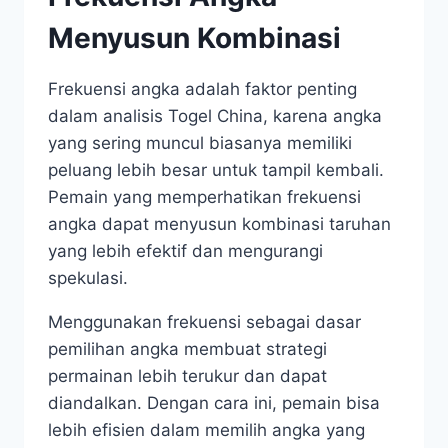
Menyusun Kombinasi
Frekuensi angka adalah faktor penting
dalam analisis Togel China, karena angka
yang sering muncul biasanya memiliki
peluang lebih besar untuk tampil kembali.
Pemain yang memperhatikan frekuensi
angka dapat menyusun kombinasi taruhan
yang lebih efektif dan mengurangi
spekulasi.
Menggunakan frekuensi sebagai dasar
pemilihan angka membuat strategi
permainan lebih terukur dan dapat
diandalkan. Dengan cara ini, pemain bisa
lebih efisien dalam memilih angka yang