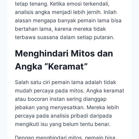
tetap tenang. Ketika emosi terkendali,
analisis angka menjadi lebih jernih. Inilah
alasan mengapa banyak pemain lama bisa
bertahan lama, karena mereka tidak
terbawa suasana dalam setiap putaran.
Menghindari Mitos dan
Angka “Keramat”
Salah satu ciri pemain lama adalah tidak
mudah percaya pada mitos. Angka keramat
atau bocoran instan sering dianggap
jebakan yang menyesatkan. Mereka lebih
percaya pada analisis pribadi daripada
mengikuti isu yang belum tentu benar.
Dengan menghindari mitos, pemain bisa