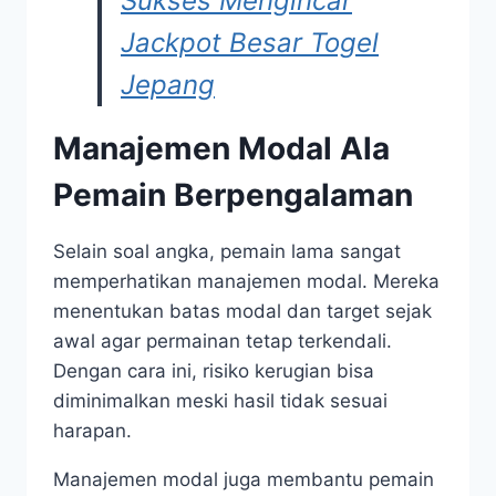
Sukses Mengincar
Jackpot Besar Togel
Jepang
Manajemen Modal Ala
Pemain Berpengalaman
Selain soal angka, pemain lama sangat
memperhatikan manajemen modal. Mereka
menentukan batas modal dan target sejak
awal agar permainan tetap terkendali.
Dengan cara ini, risiko kerugian bisa
diminimalkan meski hasil tidak sesuai
harapan.
Manajemen modal juga membantu pemain