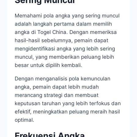
Memahami pola angka yang sering muncul
adalah langkah pertama dalam memilih
angka di Togel China. Dengan memeriksa
hasil-hasil sebelumnya, pemain dapat
mengidentifikasi angka yang lebih sering
muncul, yang memberikan peluang lebih
besar untuk dipilih kembali.
Dengan menganalisis pola kemunculan
angka, pemain dapat lebih mudah
merancang strategi dan membuat
keputusan taruhan yang lebih terfokus dan
efektif, meningkatkan peluang meraih hasil
optimal.
Frekuensi Angka