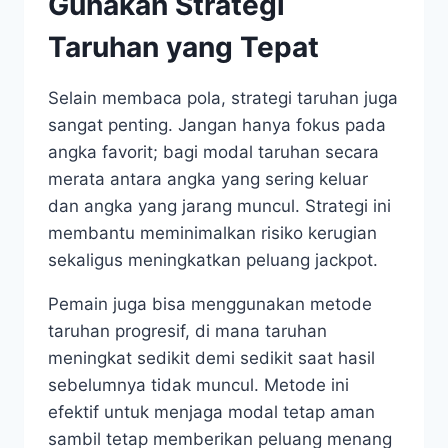
Gunakan Strategi
Taruhan yang Tepat
Selain membaca pola, strategi taruhan juga
sangat penting. Jangan hanya fokus pada
angka favorit; bagi modal taruhan secara
merata antara angka yang sering keluar
dan angka yang jarang muncul. Strategi ini
membantu meminimalkan risiko kerugian
sekaligus meningkatkan peluang jackpot.
Pemain juga bisa menggunakan metode
taruhan progresif, di mana taruhan
meningkat sedikit demi sedikit saat hasil
sebelumnya tidak muncul. Metode ini
efektif untuk menjaga modal tetap aman
sambil tetap memberikan peluang menang