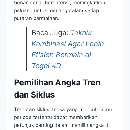
benar-benar berpotensi, meningkatkan
peluang untuk menang dalam setiap
putaran permainan.
Baca Juga:
Teknik
Kombinasi Agar Lebih
Efisien Bermain di
Togel 4D
Pemilihan Angka Tren
dan Siklus
Tren dan siklus angka yang muncul dalam
periode tertentu dapat memberikan
petunjuk penting dalam memilih angka di