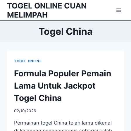
Skip
TOGEL ONLINE CUAN
to
MELIMPAH
content
Togel China
TOGEL ONLINE
Formula Populer Pemain
Lama Untuk Jackpot
Togel China
02/10/2026
Permainan togel China telah lama dikenal
di kalangan penggemarnya sebagai salah