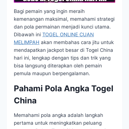
Bagi pemain yang ingin meraih
kemenangan maksimal, memahami strategi
dan pola permainan menjadi kunci utama.
Dibawah ini
TOGEL ONLINE CUAN
MELIMPAH
akan membahas cara jitu untuk
mendapatkan jackpot besar di Togel China
hari ini, lengkap dengan tips dan trik yang
bisa langsung diterapkan oleh pemain
pemula maupun berpengalaman.
Pahami Pola Angka Togel
China
Memahami pola angka adalah langkah
pertama untuk meningkatkan peluang