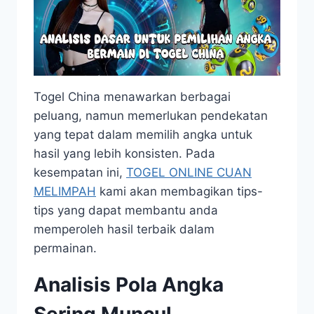
Togel China menawarkan berbagai
peluang, namun memerlukan pendekatan
yang tepat dalam memilih angka untuk
hasil yang lebih konsisten. Pada
kesempatan ini,
TOGEL ONLINE CUAN
MELIMPAH
kami akan membagikan tips-
tips yang dapat membantu anda
memperoleh hasil terbaik dalam
permainan.
Analisis Pola Angka
Sering Muncul