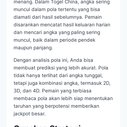
menang. Dalam Togel China, angka sering
muncul dalam pola tertentu yang bisa
diamati dari hasil sebelumnya. Pemain
disarankan mencatat hasil keluaran harian
dan mencari angka yang paling sering
muncul, baik dalam periode pendek
maupun panjang.
Dengan analisis pola ini, Anda bisa
membuat prediksi yang lebih akurat. Pola
tidak hanya terlihat dari angka tunggal,
tetapi juga kombinasi angka, termasuk 2D,
3D, dan 4D. Pemain yang terbiasa
membaca pola akan lebih siap menentukan
taruhan yang berpotensi memberikan
jackpot besar.