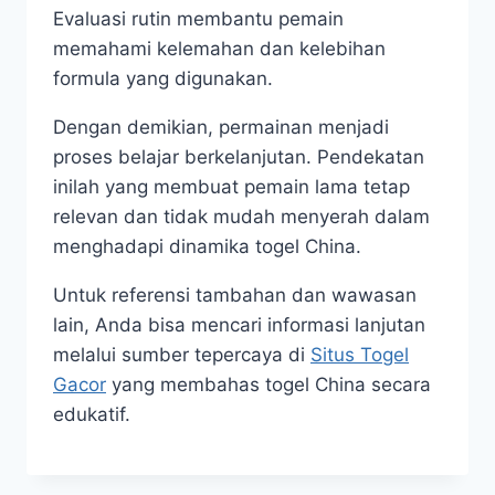
Evaluasi rutin membantu pemain
memahami kelemahan dan kelebihan
formula yang digunakan.
Dengan demikian, permainan menjadi
proses belajar berkelanjutan. Pendekatan
inilah yang membuat pemain lama tetap
relevan dan tidak mudah menyerah dalam
menghadapi dinamika togel China.
Untuk referensi tambahan dan wawasan
lain, Anda bisa mencari informasi lanjutan
melalui sumber tepercaya di
Situs Togel
Gacor
yang membahas togel China secara
edukatif.