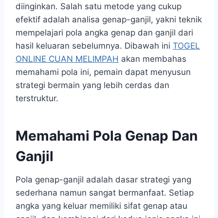
diinginkan. Salah satu metode yang cukup
efektif adalah analisa genap-ganjil, yakni teknik
mempelajari pola angka genap dan ganjil dari
hasil keluaran sebelumnya. Dibawah ini
TOGEL
ONLINE CUAN MELIMPAH
akan membahas
memahami pola ini, pemain dapat menyusun
strategi bermain yang lebih cerdas dan
terstruktur.
Memahami Pola Genap Dan
Ganjil
Pola genap-ganjil adalah dasar strategi yang
sederhana namun sangat bermanfaat. Setiap
angka yang keluar memiliki sifat genap atau