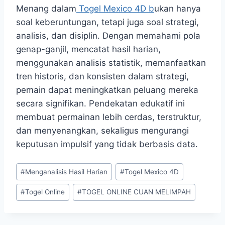
Menang dalam
Togel Mexico 4D b
ukan hanya
soal keberuntungan, tetapi juga soal strategi,
analisis, dan disiplin. Dengan memahami pola
genap-ganjil, mencatat hasil harian,
menggunakan analisis statistik, memanfaatkan
tren historis, dan konsisten dalam strategi,
pemain dapat meningkatkan peluang mereka
secara signifikan. Pendekatan edukatif ini
membuat permainan lebih cerdas, terstruktur,
dan menyenangkan, sekaligus mengurangi
keputusan impulsif yang tidak berbasis data.
Post
#
Menganalisis Hasil Harian
#
Togel Mexico 4D
Tags:
#
Togel Online
#
TOGEL ONLINE CUAN MELIMPAH