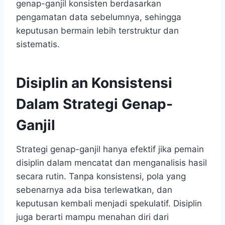
genap-ganjil konsisten berdasarkan
pengamatan data sebelumnya, sehingga
keputusan bermain lebih terstruktur dan
sistematis.
Disiplin an Konsistensi
Dalam Strategi Genap-
Ganjil
Strategi genap-ganjil hanya efektif jika pemain
disiplin dalam mencatat dan menganalisis hasil
secara rutin. Tanpa konsistensi, pola yang
sebenarnya ada bisa terlewatkan, dan
keputusan kembali menjadi spekulatif. Disiplin
juga berarti mampu menahan diri dari