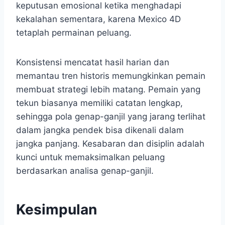
keputusan emosional ketika menghadapi
kekalahan sementara, karena Mexico 4D
tetaplah permainan peluang.
Konsistensi mencatat hasil harian dan
memantau tren historis memungkinkan pemain
membuat strategi lebih matang. Pemain yang
tekun biasanya memiliki catatan lengkap,
sehingga pola genap-ganjil yang jarang terlihat
dalam jangka pendek bisa dikenali dalam
jangka panjang. Kesabaran dan disiplin adalah
kunci untuk memaksimalkan peluang
berdasarkan analisa genap-ganjil.
Kesimpulan