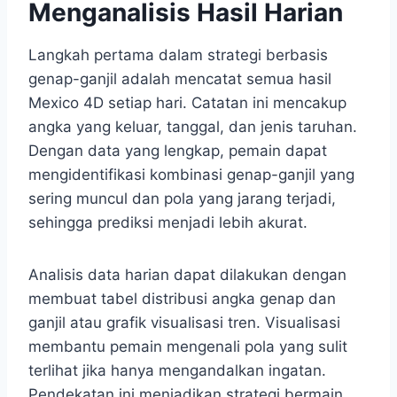
Menganalisis Hasil Harian
Langkah pertama dalam strategi berbasis
genap-ganjil adalah mencatat semua hasil
Mexico 4D setiap hari. Catatan ini mencakup
angka yang keluar, tanggal, dan jenis taruhan.
Dengan data yang lengkap, pemain dapat
mengidentifikasi kombinasi genap-ganjil yang
sering muncul dan pola yang jarang terjadi,
sehingga prediksi menjadi lebih akurat.
Analisis data harian dapat dilakukan dengan
membuat tabel distribusi angka genap dan
ganjil atau grafik visualisasi tren. Visualisasi
membantu pemain mengenali pola yang sulit
terlihat jika hanya mengandalkan ingatan.
Pendekatan ini menjadikan strategi bermain