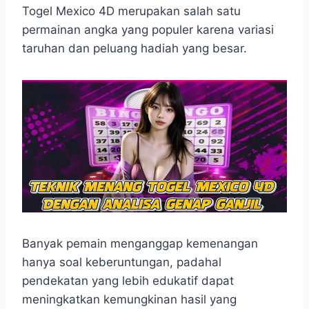
a
c
s
l
y
n
a
Togel Mexico 4D merupakan salah satu
t
e
s
e
p
e
r
permainan angka yang populer karena variasi
s
b
e
g
e
e
taruhan dan peluang hadiah yang besar.
A
o
n
r
p
o
g
a
p
k
e
m
r
Banyak pemain menganggap kemenangan
hanya soal keberuntungan, padahal
pendekatan yang lebih edukatif dapat
meningkatkan kemungkinan hasil yang