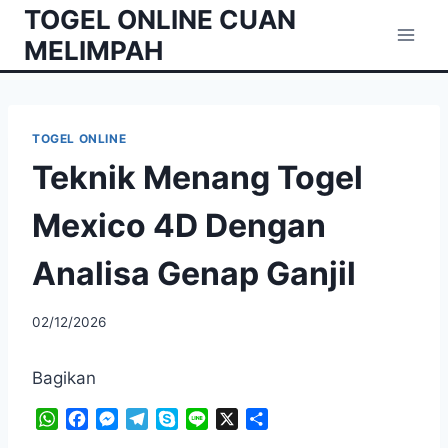
Skip
TOGEL ONLINE CUAN
to
MELIMPAH
content
TOGEL ONLINE
Teknik Menang Togel
Mexico 4D Dengan
Analisa Genap Ganjil
02/12/2026
Bagikan
W
F
M
T
S
L
X
S
h
a
e
e
k
i
h