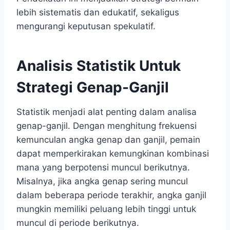
lebih sistematis dan edukatif, sekaligus
mengurangi keputusan spekulatif.
Analisis Statistik Untuk
Strategi Genap-Ganjil
Statistik menjadi alat penting dalam analisa
genap-ganjil. Dengan menghitung frekuensi
kemunculan angka genap dan ganjil, pemain
dapat memperkirakan kemungkinan kombinasi
mana yang berpotensi muncul berikutnya.
Misalnya, jika angka genap sering muncul
dalam beberapa periode terakhir, angka ganjil
mungkin memiliki peluang lebih tinggi untuk
muncul di periode berikutnya.