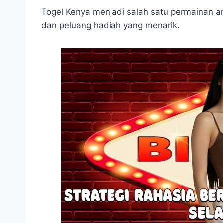
h
a
e
e
k
i
h
a
c
s
l
y
n
a
Togel Kenya menjadi salah satu permainan a
t
e
s
e
p
e
r
dan peluang hadiah yang menarik.
s
b
e
g
e
e
A
o
n
r
p
o
g
a
p
k
e
m
r