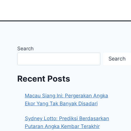
Search
Search
Recent Posts
Macau Siang Ini: Pergerakan Angka
Ekor Yang Tak Banyak Disadari
Sydney Lotto: Prediksi Berdasarkan
Putaran Angka Kembar Terakhir