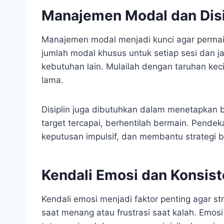
Manajemen Modal dan Disi
Manajemen modal menjadi kunci agar permai
jumlah modal khusus untuk setiap sesi dan 
kebutuhan lain. Mulailah dengan taruhan kec
lama.
Disiplin juga dibutuhkan dalam menetapkan 
target tercapai, berhentilah bermain. Pendek
keputusan impulsif, dan membantu strategi be
Kendali Emosi dan Konsist
Kendali emosi menjadi faktor penting agar str
saat menang atau frustrasi saat kalah. Emo