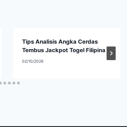
Tips Analisis Angka Cerdas
Tembus Jackpot Togel Filipina
02/10/2026