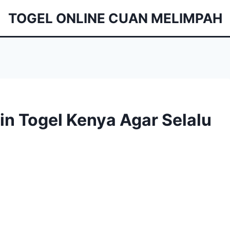
TOGEL ONLINE CUAN MELIMPAH
in Togel Kenya Agar Selalu