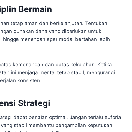
plin Bermain
nan tetap aman dan berkelanjutan. Tentukan
jangan gunakan dana yang diperlukan untuk
il hingga menengah agar modal bertahan lebih
batas kemenangan dan batas kekalahan. Ketika
atan ini menjaga mental tetap stabil, mengurangi
rjalan konsisten.
ensi Strategi
ategi dapat berjalan optimal. Jangan terlalu euforia
si yang stabil membantu pengambilan keputusan