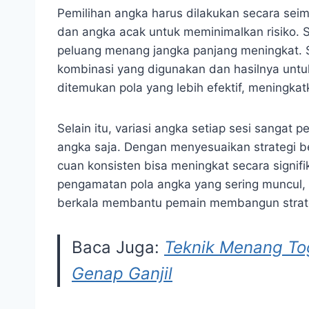
Pemilihan angka harus dilakukan secara seim
dan angka acak untuk meminimalkan risiko. S
peluang menang jangka panjang meningkat. S
kombinasi yang digunakan dan hasilnya untuk 
ditemukan pola yang lebih efektif, meningka
Selain itu, variasi angka setiap sesi sangat 
angka saja. Dengan menyesuaikan strategi b
cuan konsisten bisa meningkat secara signifi
pengamatan pola angka yang sering muncul,
berkala membantu pemain membangun strateg
Baca Juga:
Teknik Menang To
Genap Ganjil