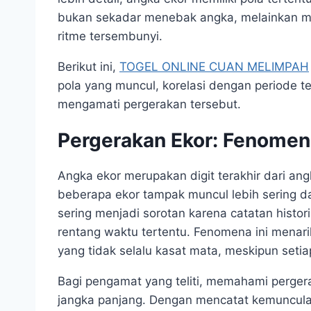
bukan sekadar menebak angka, melainkan m
ritme tersembunyi.
Berikut ini,
TOGEL ONLINE CUAN MELIMPAH
pola yang muncul, korelasi dengan periode te
mengamati pergerakan tersebut.
Pergerakan Ekor: Fenomen
Angka ekor merupakan digit terakhir dari ang
beberapa ekor tampak muncul lebih sering da
sering menjadi sorotan karena catatan hist
rentang waktu tertentu. Fenomena ini menar
yang tidak selalu kasat mata, meskipun set
Bagi pengamat yang teliti, memahami perger
jangka panjang. Dengan mencatat kemunculan 