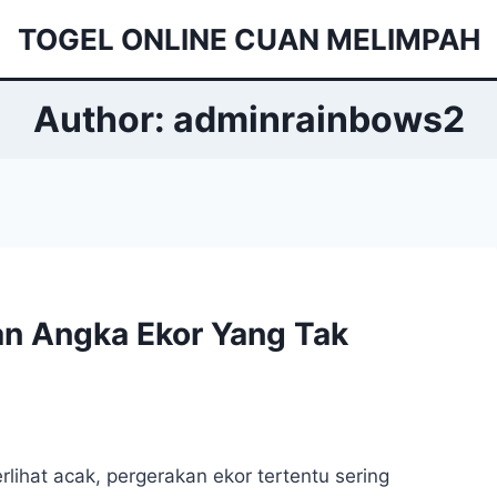
TOGEL ONLINE CUAN MELIMPAH
Author: adminrainbows2
an Angka Ekor Yang Tak
ihat acak, pergerakan ekor tertentu sering