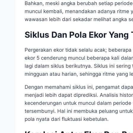
Bahkan, meski angka berubah setiap periode
muncul kembali, menandakan adanya ritme 
wawasan lebih dari sekadar melihat angka s
Siklus Dan Pola Ekor Yang
Pergerakan ekor tidak selalu acak; beberapa 
ekor 5 cenderung muncul beberapa kali dal
lagi dalam siklus berikutnya. Siklus ini seri
mingguan atau harian, sehingga ritme yang leb
Dengan memahami siklus ini, pengamat dapa
menjadi lebih dapat diprediksi. Analisis hist
kecenderungan untuk muncul dalam periode 
tersembunyi. Hal ini membuka peluang unt
pola nyata dari fluktuasi kebetulan.