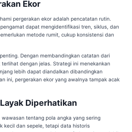
rakan Ekor
ahami pergerakan ekor adalah pencatatan rutin.
engamat dapat mengidentifikasi tren, siklus, dan
 memerlukan metode rumit, cukup konsistensi dan
ga penting. Dengan membandingkan catatan dari
terlihat dengan jelas. Strategi ini menekankan
njang lebih dapat diandalkan dibandingkan
n ini, pergerakan ekor yang awalnya tampak acak
Layak Diperhatikan
 wawasan tentang pola angka yang sering
kecil dan sepele, tetapi data historis