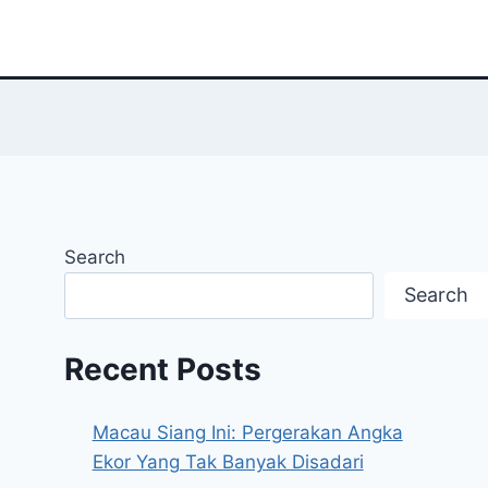
Search
Search
Recent Posts
Macau Siang Ini: Pergerakan Angka
Ekor Yang Tak Banyak Disadari