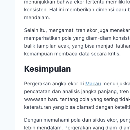
menunjukkan bahwa ekor tertentu memiliki k
konsisten. Hal ini memberikan dimensi baru
mendalam.
Selain itu, mengamati tren ekor juga menek
memperhatikan pola yang diam-diam konsiste
balik tampilan acak, yang bisa menjadi lat
kemampuan membaca data secara kritis.
Kesimpulan
Pergerakan angka ekor di
Macau
menunjukkan
pencatatan dan analisis jangka panjang, tren
wawasan baru tentang pola yang sering tidak
keteraturan yang bisa diamati dengan ketelit
Dengan memahami pola dan siklus ekor, peng
lebih mendalam. Pergerakan yang diam-diam 