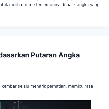
untuk melihat ritme tersembunyi di balik angka yang
rdasarkan Putaran Angka
 kembar selalu menarik perhatian, memicu rasa